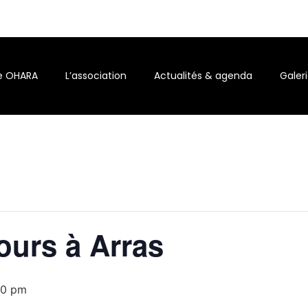
le OHARA
L’association
Actualités & agenda
Galer
ours à Arras
00 pm